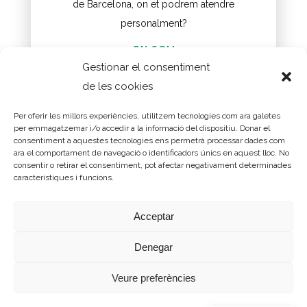
de Barcelona, on et podrem atendre
personalment?
ON SOM
Gestionar el consentiment
de les cookies
Per oferir les millors experiències, utilitzem tecnologies com ara galetes
©2004-2026 Assessoria d'Infraestructures i Mobilitat
per emmagatzemar i/o accedir a la informació del dispositiu. Donar el
consentiment a aquestes tecnologies ens permetrà processar dades com
S.L. Tots els drets reservats.
ara el comportament de navegació o identificadors únics en aquest lloc. No
Gran Via de les Corts Catalanes 774, sobreàtic 1, 08013
consentir o retirar el consentiment, pot afectar negativament determinades
característiques i funcions.
Barcelona
Telèfon 93 232 08 80
Acceptar
aim@aimsl.com
Denegar
Política de Cookies
Condicions d'ús i política de protecció de dades
Veure preferències