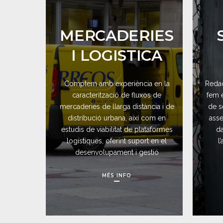
MERCADERIES
I LOGISTICA
Comptem amb experiència en la
Redac
caracterització de fluxos de
fem 
mercaderies de llarga distància i de
de s
distribució urbana, així com en
asse
estudis de viabilitat de plataformes
da
logístiques, oferint suport en el
l
desenvolupament i gestió
MÉS INFO