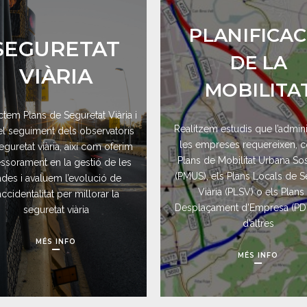
PLANIFICAC
SEGURETAT
DE LA
VIÀRIA
MOBILITA
tem Plans de Seguretat Viària i
Realitzem estudis que l’admini
el seguiment dels observatoris
les empreses requereixen, 
eguretat viària, així com oferim
Plans de Mobilitat Urbana So
ssorament en la gestió de les
(PMUS), els Plans Locals de S
des i avaluem l’evolució de
Viària (PLSV) o els Plans
’accidentalitat per millorar la
Desplaçament d’Empresa (PDE
seguretat viària
d’altres
MÉS INFO
MÉS INFO