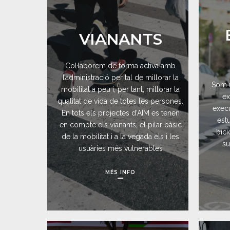
VIANANTS
Col·laborem de forma activa amb
l’administració per tal de millorar la
Som 
mobilitat a peu i, per tant, millorar la
ex
qualitat de vida de totes les persones.
execu
En tots els projectes d’AIM es tenen
estu
en compte els vianants, el pilar bàsic
bici
de la mobilitat i a la vegada els i les
su
usuàries més vulnerables
MÉS INFO