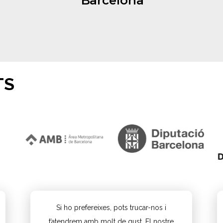
Barcelona
Learn More
TS
Si ho prefereixes, pots trucar-nos i
t’atendrem amb molt de gust. El nostre