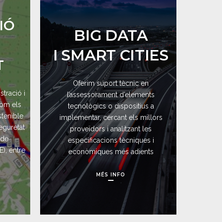
IÓ
BIG DATA
I SMART CITIES
T
Oferim suport tècnic en
stració i
l’assessorament d’elements
com els
tecnològics o dispositius a
stenible
implementar, cercant els millors
eguretat
proveïdors i analitzant les
 de
especificacions tècniques i
), entre
econòmiques més adients
MÉS INFO