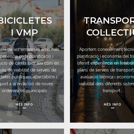
BICICLETES
TRANSPO
I VMP
COL·LECTI
una de les empreses amb més
Aportem coneixement tècnic
periència en la planificació i
planificació i economia del tr
ció de carrils bici, així com en
oferint experiència en l’elabo
dis de viabilitat de serveis de
plans de serveis de transport
cletes públiques, aparcabicis i
avaluació tècnica i econòm
port a la redacció de noves
viabilitat dels diferents sist
ordenances municipals
transport…
MÉS INFO
MÉS INFO