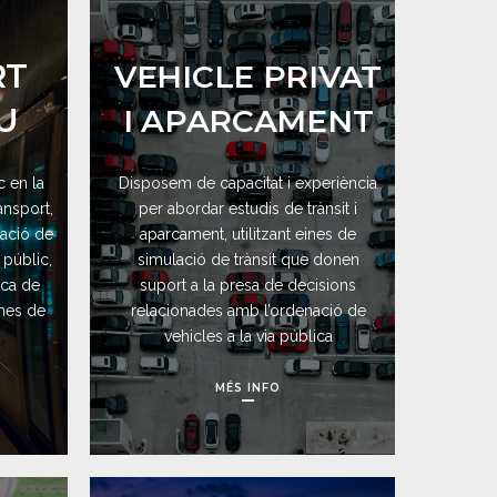
RT
VEHICLE PRIVAT
U
I APARCAMENT
 en la
Disposem de capacitat i experiència
ansport,
per abordar estudis de trànsit i
ració de
aparcament, utilitzant eines de
 públic,
simulació de trànsit que donen
ica de
suport a la presa de decisions
emes de
relacionades amb l’ordenació de
vehicles a la via pública
MÉS INFO