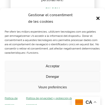
personalment?
ON SOM
Gestionar el consentiment
de les cookies
Per oferir les millors experiències, utilitzem tecnologies com ara galetes
©2004-2026 Assessoria d'Infraestructures i Mobilitat
per emmagatzemar i/o accedir a la informació del dispositiu. Donar el
consentiment a aquestes tecnologies ens permetrà processar dades com
S.L. Tots els drets reservats.
ara el comportament de navegació o identificadors únics en aquest lloc. No
Gran Via de les Corts Catalanes 774, sobreàtic 1, 08013
consentir o retirar el consentiment, pot afectar negativament determinades
característiques i funcions.
Barcelona
Telèfon 93 232 08 80
Acceptar
aim@aimsl.com
Denegar
Política de Cookies
Condicions d'ús i política de protecció de dades
Veure preferències
Política de
Política de privacidad y protección de datos de carácter
CA
Disseny i programació:
estic.online