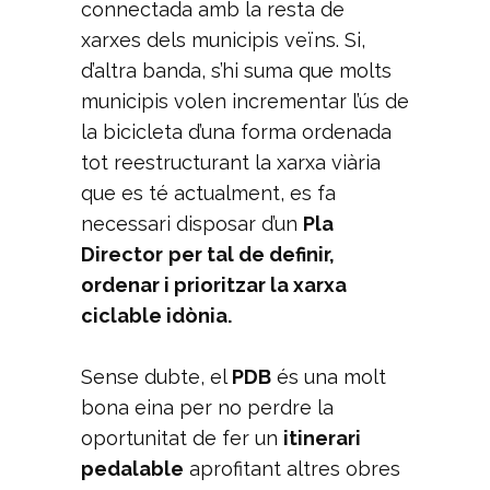
connectada amb la resta de
xarxes dels municipis veïns. Si,
d’altra banda, s’hi suma que molts
municipis volen incrementar l’ús de
la bicicleta d’una forma ordenada
tot reestructurant la xarxa viària
que es té actualment, es fa
necessari disposar d’un
Pla
Director
per tal de definir,
ordenar i prioritzar la xarxa
ciclable idònia.
Sense dubte, el
PDB
és una molt
bona eina per no perdre la
oportunitat de fer un
itinerari
pedalable
aprofitant altres obres