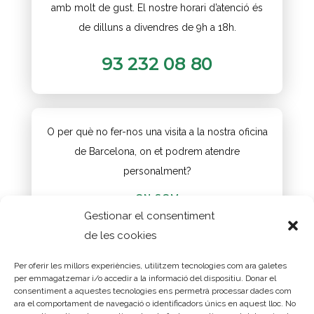
amb molt de gust. El nostre horari d’atenció és
de dilluns a divendres de 9h a 18h.
93 232 08 80
O per què no fer-nos una visita a la nostra oficina
de Barcelona, on et podrem atendre
personalment?
ON SOM
Gestionar el consentiment
de les cookies
Per oferir les millors experiències, utilitzem tecnologies com ara galetes
©2004-2026 Assessoria d'Infraestructures i Mobilitat
per emmagatzemar i/o accedir a la informació del dispositiu. Donar el
consentiment a aquestes tecnologies ens permetrà processar dades com
S.L. Tots els drets reservats.
ara el comportament de navegació o identificadors únics en aquest lloc. No
Gran Via de les Corts Catalanes 774, sobreàtic 1, 08013